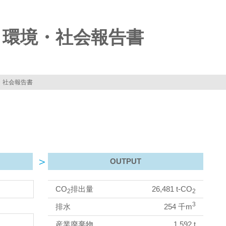
川
 環境・社会報告書
・社会報告書
OUTPUT
CO
排出量
26,481 t-CO
2
2
3
排水
254 千m
産業廃棄物
1,592 t