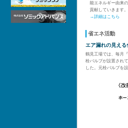
能エネルギー由来
貢献していきます
→詳細はこちら
省エネ活動
エア漏れの見える
鶴見工場では、毎月
栓バルブが設置され
した。元栓バルブを設