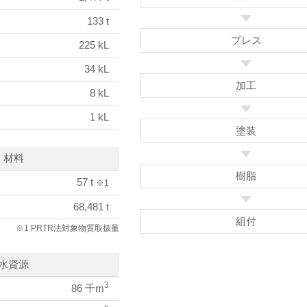
133 t
プレス
225 kL
34 kL
加工
8 kL
1 kL
塗装
材料
樹脂
57 t
※1
68,481 t
組付
※1 PRTR法対象物質取扱量
水資源
3
86 千m