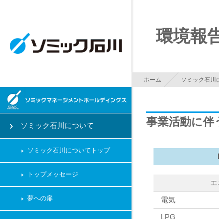
ボールジョイントを
環境報告
ホーム
ソミック石川
事業活動に伴
ソミック石川について
ソミック石川についてトップ
トップメッセージ
エ
夢への扉
電気
LPG