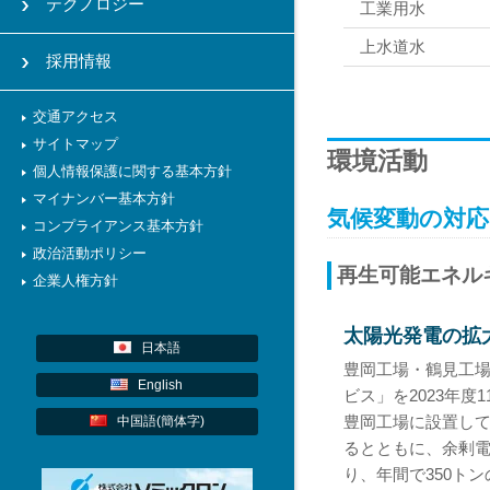
テクノロジー
工業用水
上水道水
採用情報
交通アクセス
サイトマップ
環境活動
個人情報保護に関する基本方針
マイナンバー基本方針
気候変動の対応
コンプライアンス基本方針
政治活動ポリシー
再生可能エネル
企業人権方針
太陽光発電の拡
日本語
豊岡工場・鶴見工場
English
ビス」を2023年度
豊岡工場に設置し
中国語(簡体字)
るとともに、余剰
り、年間で350トン