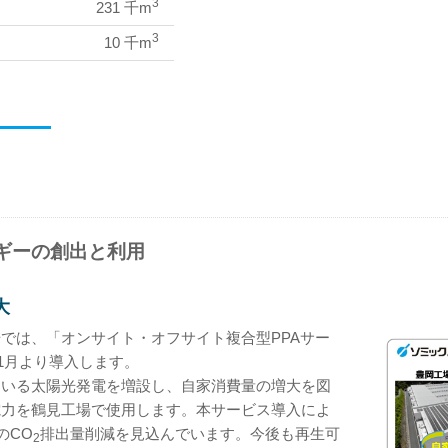
3
231 千m
3
10 千m
ギーの創出と利用
大
では、「オンサイト・オフサイト複合型PPAサー
11月より導入します。
ている太陽光発電を増設し、自家消費量の増大を図
電力を鶴見工場で使用します。本サービス導入によ
のCO
排出量削減を見込んでいます。今後も再生可
2