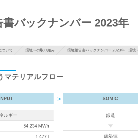
中心に開発・設計・製造・販売、株式会社ソミック石
書バックナンバー 2023年
について
環境への取り組み
環境報告書バックナンバー 2023年 環境
うマテリアルフロー
INPUT
SOMIC
ネルギー
鍛造
54,234 MWh
熱処理
1,477 t