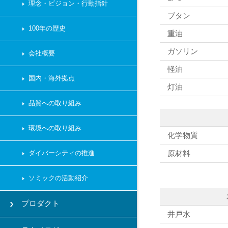
理念・ビジョン・行動指針
ブタン
100年の歴史
重油
ガソリン
会社概要
軽油
国内・海外拠点
灯油
品質への取り組み
環境への取り組み
化学物質
原材料
ダイバーシティの推進
ソミックの活動紹介
プロダクト
井戸水