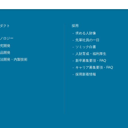
ダクト
採用
求める人財像
－
ノロジー
先輩社員の一日
－
究開発
ソミック白書
－
品開発
人財育成・福利厚生
－
法開発・内製技術
新卒募集要項・FAQ
－
キャリア募集要項・FAQ
－
採用新着情報
－