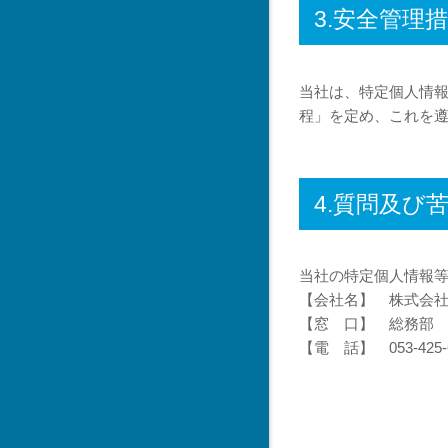
3.安全管理
当社は、特定個人情
程」を定め、これを
4.質問及び
当社の特定個人情報
【会社名】 株式会
【窓 口】 総務
【電 話】 053-425-