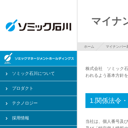
ボールジョイントを
マイナ
ホーム
マイナンバー
株式会社 ソミック石
ソミック石川について
われるよう基本方針
プロダクト
1.関係法令
テクノロジー
採用情報
当社は、個人番号及