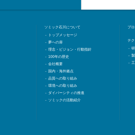
ソミック石川について
プロ
トップメッセージ
－
テク
夢への扉
－
研
－
理念・ビジョン・行動指針
－
製
－
100年の歴史
－
工
－
会社概要
－
国内・海外拠点
－
品質への取り組み
－
環境への取り組み
－
ダイバーシティの推進
－
ソミックの活動紹介
－