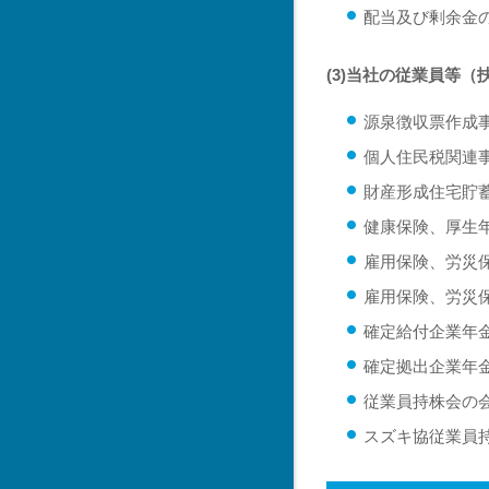
配当及び剰余金
(3)当社の従業員等
源泉徴収票作成
個人住民税関連
財産形成住宅貯
健康保険、厚生
雇用保険、労災
雇用保険、労災
確定給付企業年
確定拠出企業年
従業員持株会の
スズキ協従業員