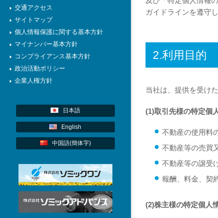
及び「特定個人情報
交通アクセス
ガイドラインを遵守
サイトマップ
個人情報保護に関する基本方針
マイナンバー基本方針
2.利用目的
コンプライアンス基本方針
政治活動ポリシー
企業人権方針
当社は、提供を受け
(1)取引先様の特定個
日本語
English
不動産の使用料
中国語(簡体字)
不動産等の売買
不動産等の譲受
報酬、料金、契
(2)株主様の特定個人