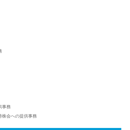
務
供事務
持株会への提供事務