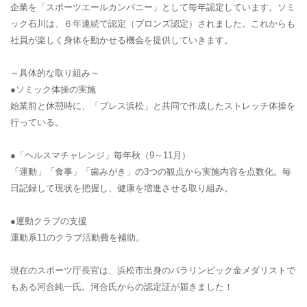
企業を「スポーツエールカンパニー」として毎年認定しています。ソミ
ック石川は、６年連続で認定（ブロンズ認定）されました。これからも
社員が楽しく身体を動かせる機会を提供していきます。
～具体的な取り組み～
●ソミック体操の実施
始業前と休憩時に、「ブレス浜松」と共同で作成したストレッチ体操を
行っている。
●「ヘルスマチャレンジ」毎年秋（9～11月）
「運動」「食事」「歯みがき」の3つの観点から実施内容を点数化。毎
日記録して現状を把握し、健康を増進させる取り組み。
●運動クラブの支援
運動系11のクラブ活動費を補助。
現在のスポーツ庁長官は、浜松市出身のパラリンピック金メダリストで
もある河合純一氏。河合氏からの認定証が届きました！