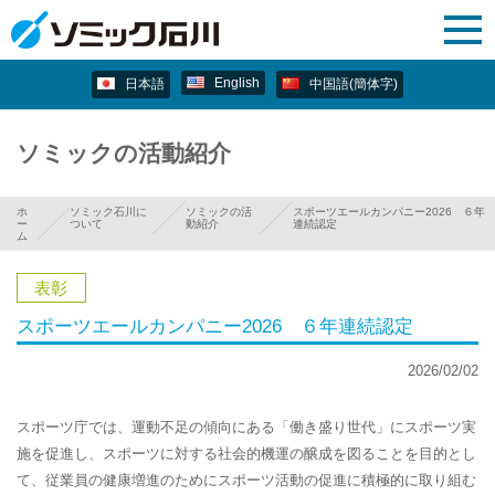
ボールジョイントを中心に開
English
日本語
中国語(簡体字)
ソミックの活動紹介
ホ
ソミック石川に
ソミックの活
スポーツエールカンパニー2026 ６年
ー
ついて
動紹介
連続認定
ム
表彰
スポーツエールカンパニー2026 ６年連続認定
2026/02/02
スポーツ庁では、運動不足の傾向にある「働き盛り世代」にスポーツ実
施を促進し、スポーツに対する社会的機運の醸成を図ることを目的とし
て、従業員の健康増進のためにスポーツ活動の促進に積極的に取り組む