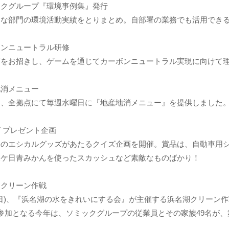
ックグループ『環境事例集』発行
まな部門の環境活動実績をとりまとめ。自部署の業務でも活用でき
ボンニュートラル研修
師をお招きし、ゲームを通じてカーボンニュートラル実現に向けて
地消メニュー
も、全拠点にて毎週水曜日に『地産地消メニュー』を提供しました
 プレゼント企画
松のエシカルグッズがあたるクイズ企画を開催。賞品は、自動車用
三ケ日青みかんを使ったスカッシュなど素敵なものばかり！
湖クリーン作戦
(日)、『浜名湖の水をきれいにする会』が主催する浜名湖クリーン
参加となる今年は、ソミックグループの従業員とその家族49名が