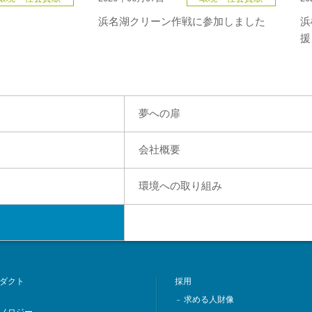
浜名湖クリーン作戦に参加しました
浜
援
夢への扉
会社概要
環境への取り組み
ダクト
採用
求める人財像
－
ノロジー