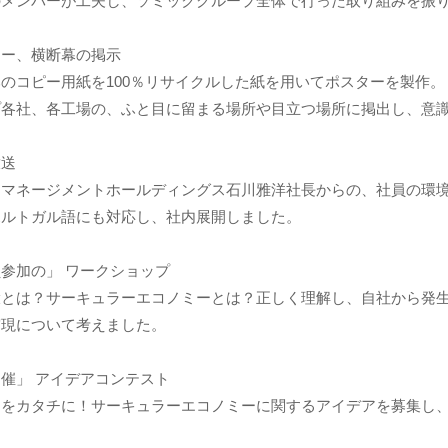
のメンバーが工夫し、ソミックグループ全体で行った取り組みを振
ター、横断幕の掲示
のコピー用紙を100％リサイクルした紙を用いてポスターを製作。
プ各社、各工場の、ふと目に留まる場所や目立つ場所に掲出し、意
放送
クマネージメントホールディングス石川雅洋社長からの、社員の環
ポルトガル語にも対応し、社内展開しました。
参加の」 ワークショップ
環とは？サーキュラーエコノミーとは？正しく理解し、自社から発
実現について考えました。
催」 アイデアコンテスト
アをカタチに！サーキュラーエコノミーに関するアイデアを募集し