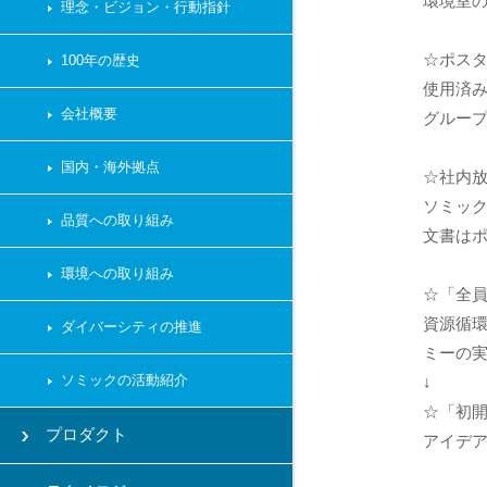
環境室
理念・ビジョン・行動指針
☆ポス
100年の歴史
使用済み
会社概要
グルー
国内・海外拠点
☆社内
ソミッ
品質への取り組み
文書は
環境への取り組み
☆「全員
資源循
ダイバーシティの推進
ミーの
ソミックの活動紹介
↓
☆「初開
プロダクト
アイデ